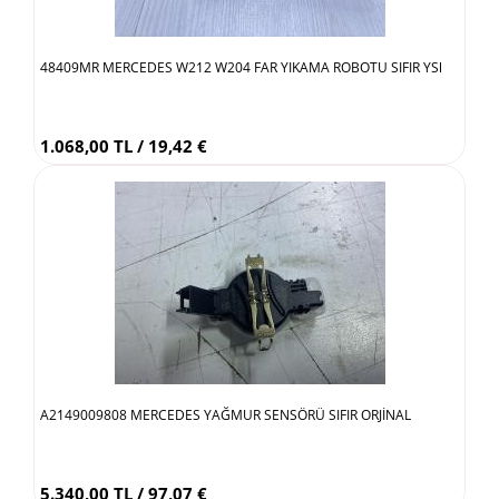
48409MR MERCEDES W212 W204 FAR YIKAMA ROBOTU SIFIR YSl
1.068,00 TL / 19,42 €
A2149009808 MERCEDES YAĞMUR SENSÖRÜ SIFIR ORJİNAL
5.340,00 TL / 97,07 €