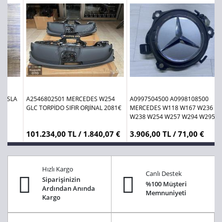
1473445-00-B 147344500B TESLA
A2546802501 MERCEDES W254
A
Y MODEL ÖN TAMPON DARBE
GLC TORPİDO SIFIR ORJİNAL 2081€
M
SENSÖRÜ SIFIR ORJİNAL
W
W
1.625,00 TL / 29,55 €
101.234,00 TL / 1.840,07 €
3
M
Hızlı Kargo
Canlı Destek
Siparişinizin
%100 Müşteri
Ardından Anında
Memnuniyeti
Kargo