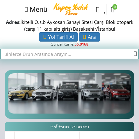
0
Menü
Adres:
İkitelli O.s.b Aykosan Sanayi Sitesi Çarşı Blok otopark
(çarşı 11 kapı altı giriş) Başakşehir/İstanbul
Yol Tarifi Al
Ara
Güncel Kur: €
55.0168
Haftanın Ürünleri